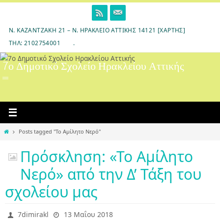
Skip
to
content
Ν. ΚΑΖΑΝΤΖΆΚΗ 21 – Ν. ΗΡΆΚΛΕΙΟ ΑΤΤΙΚΉΣ 14121 [ΧΆΡΤΗΣ]
ΤΗΛ: 2102754001
.
7ο Δημοτικό Σχολείο Ηρακλείου Αττικής
Home
Posts tagged "Το Αμίλητο Νερό"
Πρόσκληση: «Το Αμίλητο
Νερό» από την Δ’ Τάξη του
σχολείου μας
7dimirakl
13 Μαΐου 2018