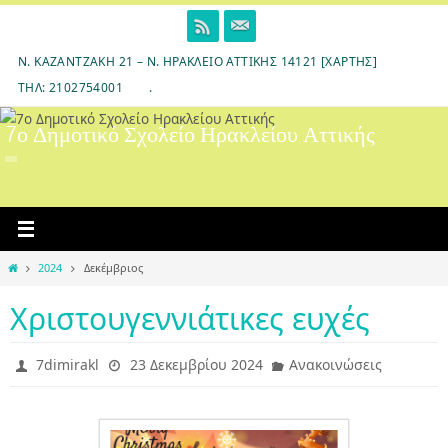
Skip
to
content
Ν. ΚΑΖΑΝΤΖΆΚΗ 21 – Ν. ΗΡΆΚΛΕΙΟ ΑΤΤΙΚΉΣ 14121 [ΧΆΡΤΗΣ]
ΤΗΛ: 2102754001
.
7ο Δημοτικό Σχολείο Ηρακλείου Αττικής
Home
2024
Δεκέμβριος
Χριστουγεννιάτικες ευχές
7dimirakl
23 Δεκεμβρίου 2024
Ανακοινώσεις