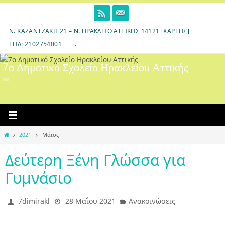
Skip
to
content
Ν. ΚΑΖΑΝΤΖΆΚΗ 21 – Ν. ΗΡΆΚΛΕΙΟ ΑΤΤΙΚΉΣ 14121 [ΧΆΡΤΗΣ]
ΤΗΛ: 2102754001
.
7ο Δημοτικό Σχολείο Ηρακλείου Αττικής
Home
2021
Μάιος
Δεύτερη Ξένη Γλώσσα για
Γυμνάσιο
7dimirakl
28 Μαΐου 2021
Ανακοινώσεις