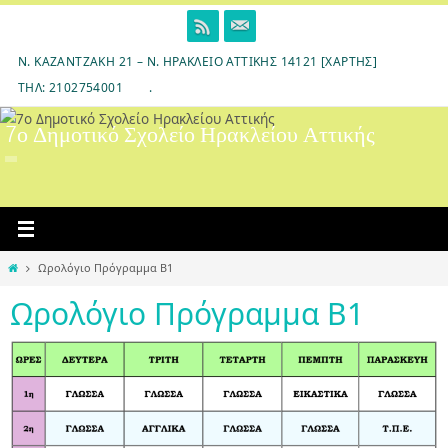
Skip
to
content
Ν. ΚΑΖΑΝΤΖΆΚΗ 21 – Ν. ΗΡΆΚΛΕΙΟ ΑΤΤΙΚΉΣ 14121 [ΧΆΡΤΗΣ]
ΤΗΛ: 2102754001
.
7ο Δημοτικό Σχολείο Ηρακλείου Αττικής
Home
Ωρολόγιο Πρόγραμμα Β1
Ωρολόγιο Πρόγραμμα Β1