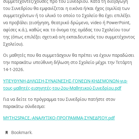
συμμετέχοντες/χουσες προ του Συνεδρίου. Κατά τη διεξαγωγή
του Συνεδρίου θα εμφανίζεται η εικόνα ή/και ήχος (ομιλία) των
συμμετεχόντων ή το υλικό το οποίο το Σχολείο θα έχει επιλέξει
να προβάλει (εισήγηση, θεατρικό δρώμενο, video ή PowerPoint,
αφίσες κ.ά.), καθώς και το όνομα της ομάδας του Σχολείου του/
της (όπως επιλέξει σχετικά ο/η εκπαιδευτικός του συμμετέχοντος
Σχολείου).
Οι μαθητές που θα συμμετάσχουν θα πρέπει να έχουν παραδώσει
την παρακάτω υπεύθυνη δήλωση στο Σχολείο μέχρι την Τετάρτη
14-1-2026.
ΥΠΕΥΘΥΝΗ-ΔΗΛΩΣΗ-ΣΥΝΑΙΝΕΣΗΣ-ΓΟΝΕΩΝ-ΚΗΔΕΜΟΝΩΝ-για-
τους-μαθητές-εισηγητές-του-2ου-Μαθητικού-Συνεδρίου.pdf
Για να δείτε το πρόγραμμα του Συνεδρίου πατήστε στον
παρακάτω σύνδεσμο:
MYTH2SPACE.-ΑΝΑΛΥΤΙΚΟ-ΠΡΟΓΡΑΜΜΑ-ΣΥΝΕΔΡΙΟΥ.pdf
.
Bookmark