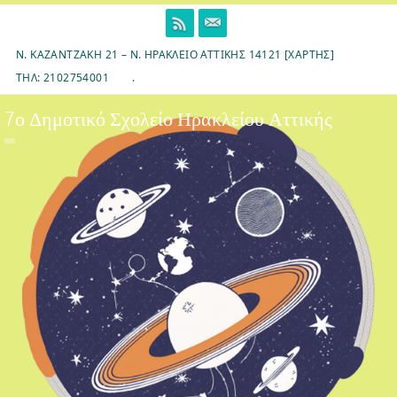
Skip
to
content
Ν. ΚΑΖΑΝΤΖΆΚΗ 21 – Ν. ΗΡΆΚΛΕΙΟ ΑΤΤΙΚΉΣ 14121 [ΧΆΡΤΗΣ]
ΤΗΛ: 2102754001
.
7ο Δημοτικό Σχολείο Ηρακλείου Αττικής