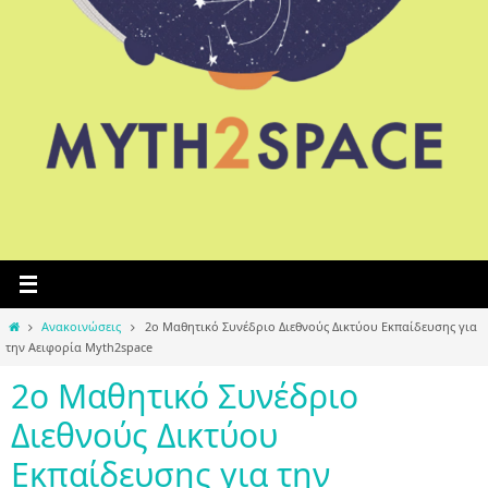
Home
Ανακοινώσεις
2ο Μαθητικό Συνέδριο Διεθνούς Δικτύου Εκπαίδευσης για
την Αειφορία Myth2space
2ο Μαθητικό Συνέδριο
Διεθνούς Δικτύου
Εκπαίδευσης για την