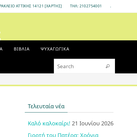
ΡΆΚΛΕΙΟ ΑΤΤΙΚΉΣ 14121 [ΧΆΡΤΗΣ]
ΤΗΛ: 2102754001
.
ς
Α
ΒΙΒΛΊΑ
ΨΥΧΑΓΩΓΙΚΆ
Search fo
Search
Τελευταία νέα
Καλό καλοκαίρι!
21 Ιουνίου 2026
Γιορτή του Πατέρα: Χρόνια