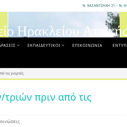
Ν. ΚΑΖΑΝΤΖΆΚΗ 21 – Ν. Η
είο Ηρακλείου Αττική
ΔΡΆΣΕΙΣ
ΕΚΠΑΙΔΕΥΤΙΚΟΊ
ΕΠΙΚΟΙΝΩΝΊΑ
ΈΝΤΥΠ
ό τις γιορτές
τριών πριν από τις
οινώσεις