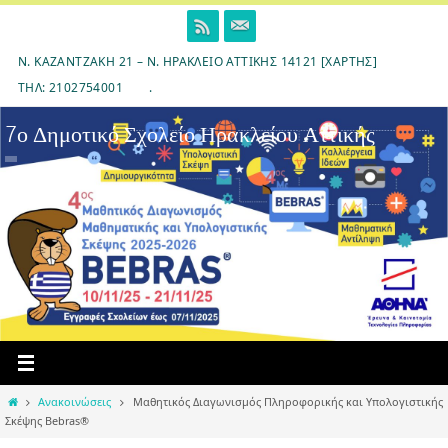
Skip
to
content
Ν. ΚΑΖΑΝΤΖΆΚΗ 21 – Ν. ΗΡΆΚΛΕΙΟ ΑΤΤΙΚΉΣ 14121 [ΧΆΡΤΗΣ]
ΤΗΛ: 2102754001
.
7ο Δημοτικό Σχολείο Ηρακλείου Αττικής
Home
Ανακοινώσεις
Μαθητικός Διαγωνισμός Πληροφορικής και Υπολογιστικής
Σκέψης Bebras®