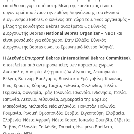
εκπαίδευση γύρω από αυτή. Μέλη της κοινότητας είναι οι
οργανισμοί που έχουν την ευθύνη διοργάνωσης του εθνικού
Διαγωνισμού Bebras, ο καθένας στη χώρα του. Ένας οργανισμός –
μέλος της κοινότητας Bebras αναφέρεται ως Εθνικός
Διοργανωτής Bebras
(National Bebras Organizer –
NBO)
και
είναι μοναδικός για κάθε χώρα. Στην Ελλάδα, Εθνικός
Διοργανωτής Bebras είναι το Ερευνητικό Κέντρο “Αθηνά”.
Η
Διεθνής Επιτροπή Bebras (International Bebras Committee)
,
αποτελείται από αντιπροσωπείες των παρακάτω χωρών:
Αυστραλία, Αυστρία, Αζερμπαϊτζάν, Αίγυπτος, Λευκορωσία,
Βέλγιο, Βιετνάμ, Βουλγαρία, Βοσνία και Ερζεγοβίνη, Καναδάς,
Κίνα, Κροατία, Κύπρος, Τσεχία, Εσθονία, Φινλανδία, Γαλλία,
Γερμανία, Ουγγαρία, Ιράν, Ιρλανδία, Ισλανδία, Ινδονησία, Ιταλία,
Ιαπωνία, Λετονία, Λιθουανία, Δημοκρατία της Βόρειας
Μακεδονίας, Μαλαισία, Νέα Ζηλανδία, Πακιστάν, Πολωνία,
Ρουμανία, Ρωσική Ομοσπονδία, Σερβία, Σιγκαπούρη, Σλοβακία,
Σλοβενία, Νότια Αφρική, Νότια Κορέα, Ισπανία, Σουηδία, Ελβετία.
Ταϊβάν, Ολλανδία, Ταϊλάνδη, Τουρκία, Ηνωμένο Βασίλειο,
Ουκρανία, ΗΠΑ.