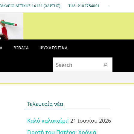
ΡΆΚΛΕΙΟ ΑΤΤΙΚΉΣ 14121 [ΧΆΡΤΗΣ]
ΤΗΛ: 2102754001
.
ς
Α
ΒΙΒΛΊΑ
ΨΥΧΑΓΩΓΙΚΆ
Search fo
Search
Τελευταία νέα
Καλό καλοκαίρι!
21 Ιουνίου 2026
Γιορτή του Πατέρα: Χρόνια