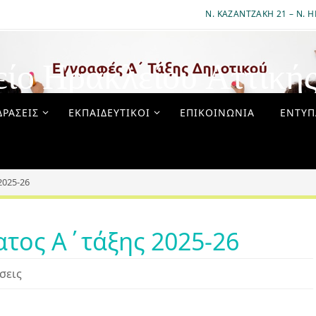
Ν. ΚΑΖΑΝΤΖΆΚΗ 21 – Ν. Η
είο Ηρακλείου Αττική
ΔΡΆΣΕΙΣ
ΕΚΠΑΙΔΕΥΤΙΚΟΊ
ΕΠΙΚΟΙΝΩΝΊΑ
ΈΝΤΥΠ
2025-26
τος Α΄τάξης 2025-26
σεις