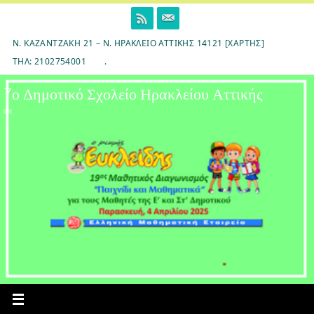
Skip
to
content
Ν. ΚΑΖΑΝΤΖΆΚΗ 21 – Ν. ΗΡΆΚΛΕΙΟ ΑΤΤΙΚΉΣ 14121 [ΧΆΡΤΗΣ]
ΤΗΛ: 2102754001
.
7ο Δημοτικό Σχολείο Ηρακλείου Αττικής