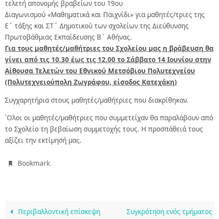
τελετή απονομής βραβείων του 19ου
Διαγωνισμού «Μαθηματικά και Παιχνίδι» για μαθητές/τριες της
Ε΄ τάξης και ΣΤ΄ Δημοτικού των σχολείων της Διεύθυνσης
Πρωτοβάθμιας Εκπαίδευσης Β΄ Αθήνας.
Για τους μαθητές/μαθήτριες του Σχολείου μας η βράβευση θα
γίνει από τις 10.30 έως τις 12.00 το Σάββατο 14 Ιουνίου στην
Αίθουσα Τελετών του Εθνικού Μετσόβιου Πολυτεχνείου
(Πολυτεχνειούπολη Ζωγράφου, είσοδος Κατεχάκη)
Συγχαρητήρια στους μαθητές/μαθήτριες που διακρίθηκαν.
`Ολοι οι μαθητές/μαθήτριες που συμμετείχαν θα παραλάβουν από
το Σχολείο τη βεβαίωση συμμετοχής τους. Η προσπάθειά τους
αξίζει την εκτίμησή μας.
.
Bookmark
Περιβαλλοντική επίσκεψη
Συγκρότηση ενός τμήματος