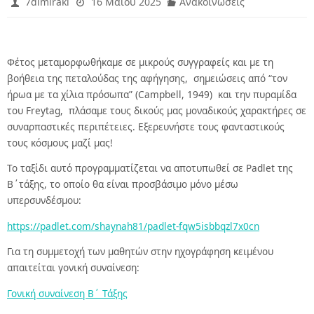
7dimirakl
16 Μαΐου 2025
Ανακοινώσεις
Φέτος μεταμορφωθήκαμε σε μικρούς συγγραφείς και με τη
βοήθεια της πεταλούδας της αφήγησης, σημειώσεις από “τον
ήρωα με τα χίλια πρόσωπα” (Campbell, 1949) και την πυραμίδα
του Freytag, πλάσαμε τους δικούς μας μοναδικούς χαρακτήρες σε
συναρπαστικές περιπέτειες. Εξερευνήστε τους φανταστικούς
τους κόσμους μαζί μας!
Το ταξίδι αυτό προγραμματίζεται να αποτυπωθεί σε Padlet της
Β΄τάξης, το οποίο θα είναι προσβάσιμο μόνο μέσω
υπερσυνδέσμου:
https://padlet.com/shaynah81/padlet-fqw5isbbqzl7x0cn
Για τη συμμετοχή των μαθητών στην ηχογράφηση κειμένου
απαιτείται γονική συναίνεση:
Γονική συναίνεση Β΄ Τάξης