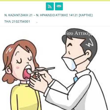
Skip
to
content
Ν. ΚΑΖΑΝΤΖΆΚΗ 21 – Ν. ΗΡΆΚΛΕΙΟ ΑΤΤΙΚΉΣ 14121 [ΧΆΡΤΗΣ]
ΤΗΛ: 2102754001
.
7ο Δημοτικό Σχολείο Ηρακλείου Αττικής