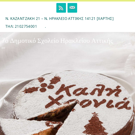
Skip
to
content
Ν. ΚΑΖΑΝΤΖΆΚΗ 21 – Ν. ΗΡΆΚΛΕΙΟ ΑΤΤΙΚΉΣ 14121 [ΧΆΡΤΗΣ]
ΤΗΛ: 2102754001
.
7ο Δημοτικό Σχολείο Ηρακλείου Αττικής