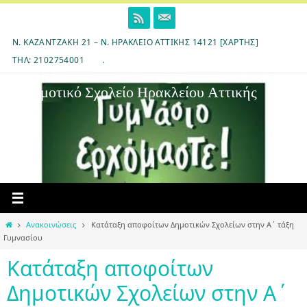
Skip
to
content
Ν. ΚΑΖΑΝΤΖΆΚΗ 21 – Ν. ΗΡΆΚΛΕΙΟ ΑΤΤΙΚΉΣ 14121 [ΧΆΡΤΗΣ]
ΤΗΛ: 2102754001
.
7ο Δημοτικό Σχολείο Ηρακλείου Αττικής
Home
Ανακοινώσεις
Κατάταξη αποφοίτων Δημοτικών Σχολείων στην Α΄ τάξη
Γυμνασίου
Κατάταξη αποφοίτων
Δημοτικών Σχολείων στην Α΄