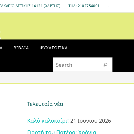
ΡΆΚΛΕΙΟ ΑΤΤΙΚΉΣ 14121 [ΧΆΡΤΗΣ]
ΤΗΛ: 2102754001
.
ς
Α
ΒΙΒΛΊΑ
ΨΥΧΑΓΩΓΙΚΆ
Search fo
Search
Τελευταία νέα
Καλό καλοκαίρι!
21 Ιουνίου 2026
Γιορτή του Πατέρα: Χρόνια