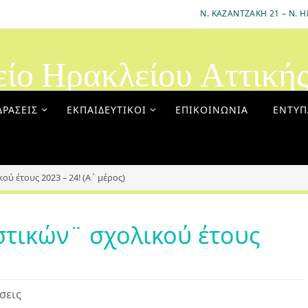
Ν. ΚΑΖΑΝΤΖΆΚΗ 21 – Ν. Η
είο Ηρακλείου Αττική
ΔΡΆΣΕΙΣ
ΕΚΠΑΙΔΕΥΤΙΚΟΊ
ΕΠΙΚΟΙΝΩΝΊΑ
ΈΝΤΥΠ
ύ έτους 2023 – 24! (Α΄ μέρος)
στικών¨ σχολικού έτους
σεις