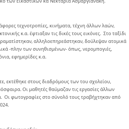
τικό των Εικαστικών κα Νεκταρία Ασμαργιανάκη.
άφορες τεχνοτροπίες, κινήματα, τέχνη άλλων λαών,
νικής κ.α. έφτιαξαν τις δικές τους εικόνες. Στο ταξίδι
πειραματίστηκαν, αλληλοεπηρεάστηκαν, δούλεψαν ατομικά
ικά -πλην των συνηθισμένων- όπως, νερομπογιές,
νια, εφημερίδες κ.α.
ε, εκτέθηκε στους διαδρόμους των του σχολείου,
σφαιρα. Οι μαθητές θαύμαζαν τις εργασίες άλλων
. Οι φωτογραφίες στο σύνολό τους τραβήχτηκαν από
024.