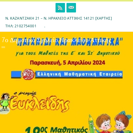
Skip
to
content
Ν. ΚΑΖΑΝΤΖΆΚΗ 21 – Ν. ΗΡΆΚΛΕΙΟ ΑΤΤΙΚΉΣ 14121 [ΧΆΡΤΗΣ]
ΤΗΛ: 2102754001
.
7ο Δημοτικό Σχολείο Ηρακλείου Αττικής