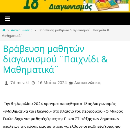
Home
Ανακοινώσεις
Βράβευση μαθητών διαγωνισμού ¨Παιχνίδι &
Μαθηματικά¨
Βράβευση μαθητών
διαγωνισμού ¨Παιχνίδι &
Μαθηματικά¨
7dimirakl
16 Μαΐου 2024
Ανακοινώσεις
Τ
ην 5η Απριλίου 2024 πραγματοποιήθηκε ο 18ος Διαγωνισμός
«
Μαθηματικά και Παιχνίδι
» στο πλαίσιο του περιοδικού «Ο Μικρός
Ευκλείδης» για μαθητές/τριες της Ε΄ και ΣΤ΄ τάξης των Δημοτικών
σχολείων της χώρας μας με στόχο να έλθουν οι μαθητές/τριες πιο