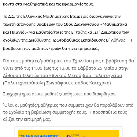
κοντά στα Μαθηματικά και τις εφαρμογές τους.
Το Δ.Σ. της Ελληνικής Μαθηματικής Εταιρείας διοργανώνει την
τελετή απονομής βραβείων του 18ου Διαγωνισμού «Μαθηματικά
και Παιχνίδι» για μαθητές/τριες της
Ε΄ τάξης και ΣΤ΄ Δημοτικού
των
σχολείων της
Διεύθυνσης Πρωτοβάθμιας Εκπαίδευσης Β΄ Αθήνας.
Η
.
βράβευση των μαθητών/τριών θα γίνει τμηματικά
Για τους μαθητές/μαθήτριες του Σχολείου μας η βράβευση θα
γίνει από τις 11.00 έως τις 13.00 το Σάββατο 25 Μαΐου στην
Αίθουσα Τελετών του Εθνικού Μετσόβιου Πολυτεχνείου
(Πολυτεχνειούπολη Ζωγράφου, είσοδος Κατεχάκη)
Συγχαρητήρια στους μαθητές/μαθήτριες που διακρθηκαν.
`Ολοι οι μαθητές/μαθήτριες που συμμετείχαν θα παραλάβουν από
το Σχολείο τη βεβαίωση συμμετοχής τους. Η προσπάθεια τους
αξίζει την εκτίμησή μας.