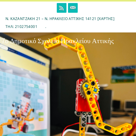
Skip
to
content
Ν. ΚΑΖΑΝΤΖΆΚΗ 21 – Ν. ΗΡΆΚΛΕΙΟ ΑΤΤΙΚΉΣ 14121 [ΧΆΡΤΗΣ]
ΤΗΛ: 2102754001
.
7ο Δημοτικό Σχολείο Ηρακλείου Αττικής