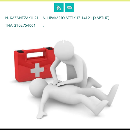
Skip
to
content
Ν. ΚΑΖΑΝΤΖΆΚΗ 21 – Ν. ΗΡΆΚΛΕΙΟ ΑΤΤΙΚΉΣ 14121 [ΧΆΡΤΗΣ]
ΤΗΛ: 2102754001
.
7ο Δημοτικό Σχολείο Ηρακλείου Αττικής