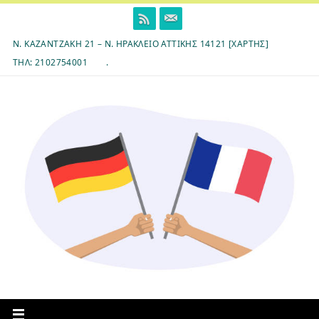
Skip
to
content
Ν. ΚΑΖΑΝΤΖΆΚΗ 21 – Ν. ΗΡΆΚΛΕΙΟ ΑΤΤΙΚΉΣ 14121 [ΧΆΡΤΗΣ]
ΤΗΛ: 2102754001
.
7ο Δημοτικό Σχολείο Ηρακλείου Αττικής