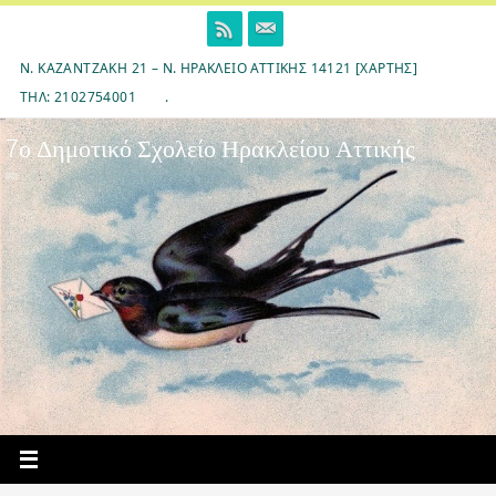
Skip
to
content
Ν. ΚΑΖΑΝΤΖΆΚΗ 21 – Ν. ΗΡΆΚΛΕΙΟ ΑΤΤΙΚΉΣ 14121 [ΧΆΡΤΗΣ]
ΤΗΛ: 2102754001
.
7ο Δημοτικό Σχολείο Ηρακλείου Αττικής