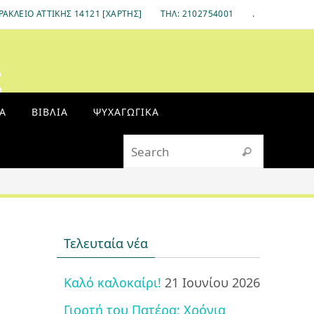
ΡΆΚΛΕΙΟ ΑΤΤΙΚΉΣ 14121 [ΧΆΡΤΗΣ]
ΤΗΛ: 2102754001
.
ς
Α
ΒΙΒΛΊΑ
ΨΥΧΑΓΩΓΙΚΆ
Search fo
Search
Τελευταία νέα
Καλό καλοκαίρι!
21 Ιουνίου 2026
Γιορτή του Πατέρα: Χρόνια