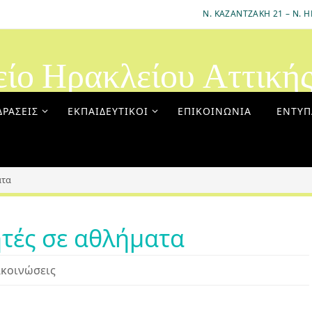
Ν. ΚΑΖΑΝΤΖΆΚΗ 21 – Ν. Η
είο Ηρακλείου Αττική
ΔΡΆΣΕΙΣ
ΕΚΠΑΙΔΕΥΤΙΚΟΊ
ΕΠΙΚΟΙΝΩΝΊΑ
ΈΝΤΥΠ
ατα
ητές σε αθλήματα
κοινώσεις