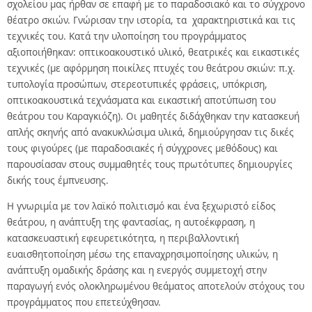
σχολείου μας ήρθαν σε επαφή με το παραδοσιακό και το σύγχρονο
θέατρο σκιών. Γνώρισαν την ιστορία, τα χαρακτηριστικά και τις
τεχνικές του. Κατά την υλοποίηση του προγράμματος
αξιοποιήθηκαν: οπτικοακουστικό υλικό, θεατρικές και εικαστικές
τεχνικές (με αφόρμηση ποικίλες πτυχές του θεάτρου σκιών: π.χ.
τυπολογία προσώπων, στερεοτυπικές φράσεις, υπόκριση,
οπτικοακουστικά τεχνάσματα και εικαστική αποτύπωση του
θεάτρου του Καραγκιόζη). Οι μαθητές διδάχθηκαν την κατασκευή
απλής σκηνής από ανακυκλώσιμα υλικά, δημιούργησαν τις δικές
τους φιγούρες (με παραδοσιακές ή σύγχρονες μεθόδους) και
παρουσίασαν στους συμμαθητές τους πρωτότυπες δημιουργίες
δικής τους έμπνευσης.
Η γνωριμία με τον λαϊκό πολιτισμό και ένα ξεχωριστό είδος
θεάτρου, η ανάπτυξη της φαντασίας, η αυτοέκφραση, η
κατασκευαστική εφευρετικότητα, η περιβαλλοντική
ευαισθητοποίηση μέσω της επαναχρησιμοποίησης υλικών, η
ανάπτυξη ομαδικής δράσης και η ενεργός συμμετοχή στην
παραγωγή ενός ολοκληρωμένου θεάματος αποτελούν στόχους του
προγράμματος που επετεύχθησαν.