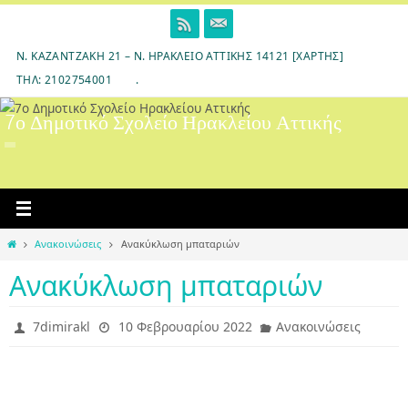
Skip
to
content
Ν. ΚΑΖΑΝΤΖΆΚΗ 21 – Ν. ΗΡΆΚΛΕΙΟ ΑΤΤΙΚΉΣ 14121 [ΧΆΡΤΗΣ]
ΤΗΛ: 2102754001
.
7ο Δημοτικό Σχολείο Ηρακλείου Αττικής
Home
Ανακοινώσεις
Ανακύκλωση μπαταριών
Ανακύκλωση μπαταριών
7dimirakl
10 Φεβρουαρίου 2022
Ανακοινώσεις