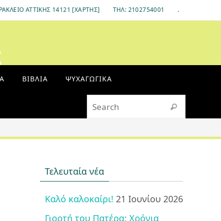
ΡΆΚΛΕΙΟ ΑΤΤΙΚΉΣ 14121 [ΧΆΡΤΗΣ]
ΤΗΛ: 2102754001
.
ς
Α
ΒΙΒΛΊΑ
ΨΥΧΑΓΩΓΙΚΆ
Search fo
Search
Τελευταία νέα
Καλό καλοκαίρι!
21 Ιουνίου 2026
Γιορτή του Πατέρα: Χρόνια