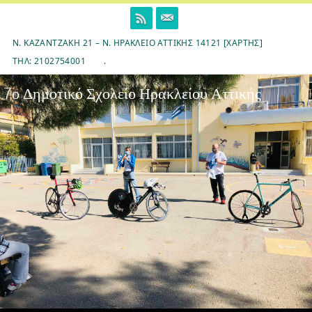
Skip
to
content
Ν. ΚΑΖΑΝΤΖΆΚΗ 21 – Ν. ΗΡΆΚΛΕΙΟ ΑΤΤΙΚΉΣ 14121 [ΧΆΡΤΗΣ]
ΤΗΛ: 2102754001
.
7ο Δημοτικό Σχολείο Ηρακλείου Αττικής