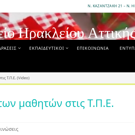
Ν. ΚΑΖΑΝΤΖΆΚΗ 21 – Ν. Η
είο Ηρακλείου Αττική
ΔΡΆΣΕΙΣ
ΕΚΠΑΙΔΕΥΤΙΚΟΊ
ΕΠΙΚΟΙΝΩΝΊΑ
ΈΝΤΥΠ
ις Τ.Π.Ε. (Video)
των μαθητών στις Τ.Π.Ε.
ινώσεις