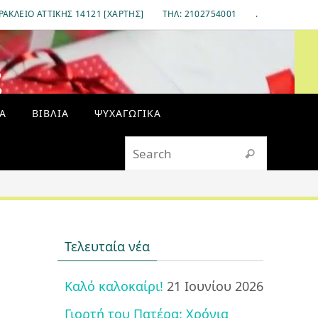
ΡΆΚΛΕΙΟ ΑΤΤΙΚΉΣ 14121 [ΧΆΡΤΗΣ]
ΤΗΛ: 2102754001
.
ς
Α
ΒΙΒΛΊΑ
ΨΥΧΑΓΩΓΙΚΆ
Search fo
Search
Τελευταία νέα
Καλό καλοκαίρι!
21 Ιουνίου 2026
Γιορτή του Πατέρα: Χρόνια