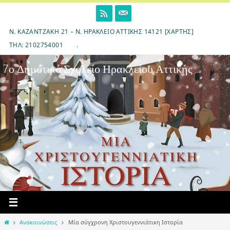
Skip
to
content
Ν. ΚΑΖΑΝΤΖΆΚΗ 21 – Ν. ΗΡΆΚΛΕΙΟ ΑΤΤΙΚΉΣ 14121 [ΧΆΡΤΗΣ]
ΤΗΛ: 2102754001
.
7ο Δημοτικό Σχολείο Ηρακλείου Αττικής
Home
Ανακοινώσεις
Μία σύγχρονη Χριστουγεννιάτικη Ιστορία