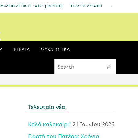
ΡΆΚΛΕΙΟ ΑΤΤΙΚΉΣ 14121 [ΧΆΡΤΗΣ]
ΤΗΛ: 2102754001
.
ς
Α
ΒΙΒΛΊΑ
ΨΥΧΑΓΩΓΙΚΆ
Search fo
Search
Τελευταία νέα
Καλό καλοκαίρι!
21 Ιουνίου 2026
Γιορτή του Πατέρα: Χρόνια