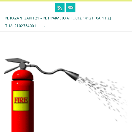
Skip
to
content
Ν. ΚΑΖΑΝΤΖΆΚΗ 21 – Ν. ΗΡΆΚΛΕΙΟ ΑΤΤΙΚΉΣ 14121 [ΧΆΡΤΗΣ]
ΤΗΛ: 2102754001
.
7ο Δημοτικό Σχολείο Ηρακλείου Αττικής