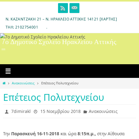
Skip
to
content
Ν. ΚΑΖΑΝΤΖΆΚΗ 21 – Ν. ΗΡΆΚΛΕΙΟ ΑΤΤΙΚΉΣ 14121 [ΧΆΡΤΗΣ]
ΤΗΛ: 2102754001
.
7ο Δημοτικό Σχολείο Ηρακλείου Αττικής
Home
Ανακοινώσεις
Επέτειος Πολυτεχνείου
Επέτειος Πολυτεχνείου
7dimirakl
15 Νοεμβρίου 2018
Ανακοινώσεις
Την
Παρασκευή
16-11-2018
και ώρα
8:15π.μ.,
στην Αίθουσα