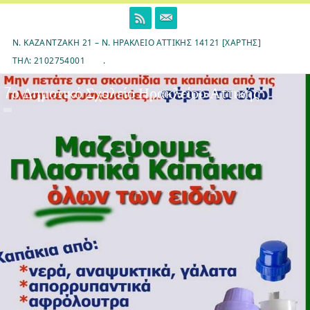
Skip
to
content
Ν. ΚΑΖΑΝΤΖΆΚΗ 21 – Ν. ΗΡΆΚΛΕΙΟ ΑΤΤΙΚΉΣ 14121 [ΧΆΡΤΗΣ]
ΤΗΛ: 2102754001
.
7ο Δημοτικό Σχολείο Ηρακλείου Αττικής