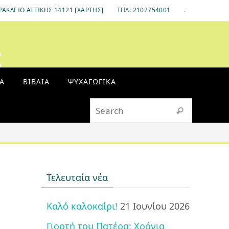
ΡΆΚΛΕΙΟ ΑΤΤΙΚΉΣ 14121 [ΧΆΡΤΗΣ]
ΤΗΛ: 2102754001
.
ς
Α
ΒΙΒΛΊΑ
ΨΥΧΑΓΩΓΙΚΆ
Search fo
Search
Τελευταία νέα
Καλό καλοκαίρι!
21 Ιουνίου 2026
Γιορτή του Πατέρα: Χρόνια