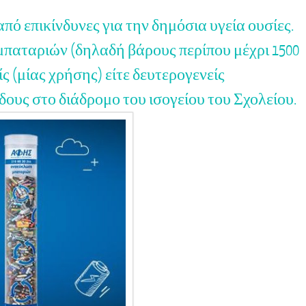
πό επικίνδυνες για την δημόσια υγεία ουσίες.
παταριών (δηλαδή βάρους περίπου μέχρι 1500
ίς (μίας χρήσης) είτε δευτερογενείς
δους στο διάδρομο του ισογείου του Σχολείου.