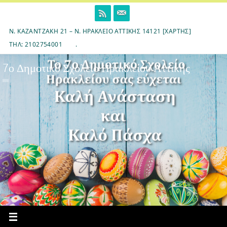
Skip
to
content
Ν. ΚΑΖΑΝΤΖΆΚΗ 21 – Ν. ΗΡΆΚΛΕΙΟ ΑΤΤΙΚΉΣ 14121 [ΧΆΡΤΗΣ]
ΤΗΛ: 2102754001
.
7ο Δημοτικό Σχολείο Ηρακλείου Αττικής